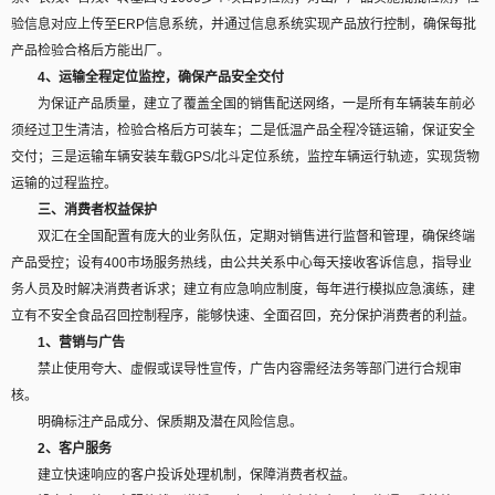
验信息对应上传至ERP信息系统，并通过信息系统实现产品放行控制，确保每批
产品检验合格后方能出厂。
4、运输全程定位监控，确保产品安全交付
为保证产品质量，建立了覆盖全国的销售配送网络，一是所有车辆装车前必
须经过卫生清洁，检验合格后方可装车；二是低温产品全程冷链运输，保证安全
交付；三是运输车辆安装车载GPS/北斗定位系统，监控车辆运行轨迹，实现货物
运输的过程监控。
三、消费者权益保护
双汇在全国配置有庞大的业务队伍，定期对销售进行监督和管理，确保终端
产品受控；设有400市场服务热线，由公共关系中心每天接收客诉信息，指导业
务人员及时解决消费者诉求；建立有应急响应制度，每年进行模拟应急演练，建
立有不安全食品召回控制程序，能够快速、全面召回，充分保护消费者的利益。
1、营销与广告
禁止使用夸大、虚假或误导性宣传，广告内容需经法务等部门进行合规审
核。
明确标注产品成分、保质期及潜在风险信息。
2、客户服务
建立快速响应的客户投诉处理机制，保障消费者权益。