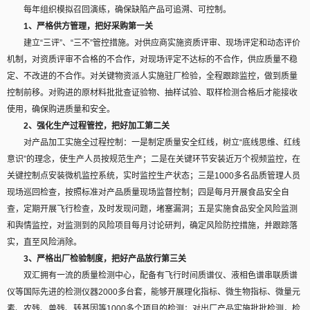
每年组织模拟召回演练，确保缺陷产品可追溯、可控制。
1、严格供方管理，把好采购第一关
建立“三评”、“三不”管控措施。对供应商实施资质评审、现场评定和动态评价
机制，对资质评审不合格的不合作，对现场评定不达标的不合作，供应质量不稳
定、不改进的不合作。对关键物资派人实施驻厂检验，全程跟踪监控，做到质量
控制前移。对购进的原材料批批查证验物、抽样试验、取样检测合格后才能接收
使用，确保购进质量和安全。
2、强化生产过程管控，把好加工第二关
对产品加工实施全过程控制：一是制定质量安全红线，树立“底线思维、红线
意识”的理念，使生产人员按规范生产；二是在关键环节安装近万个视频监控，在
关键控制点安装微机监控系统，实时监控生产状态；三是1000多名品质管理人员
现场巡回检查，按照标准对产品质量现场监督控制；四是每月开展食品安全自
查，定期开展飞行检查，及时发现问题，堵塞漏洞；五是实施食品安全风险监测
和舆情监控，对监测到的风险项目每月讨论研判，确定风险防控措施，并跟踪落
实，直至风险消除。
3、严格出厂检验制度，把好产品放行第三关
双汇拥有一流的质量检测中心，配备有飞行时间质谱仪、液相色谱串联质谱
仪等国际先进的检测仪器2000多台套，能够开展理化指标、微生物指标、微量元
素、农残、兽残、转基因等1000多个项目的检测；对出厂产品实施批批检测，检