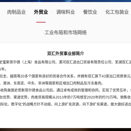
肉制品业
外贸业
调味料业
餐饮业
化工包装业
工业布局和市场网络
双汇外贸事业部简介
别是史蜜斯菲尔德（上海）食品有限公司、漯河双汇进出口贸易有限责任公司、芜湖双汇
5年。
拉圭、越南等20多个国家有良好的贸易合作关系，并拥有双汇旗下43家出口资质单
、澳洲、东南亚、中东、非洲等国家和区域出口肉制品及冷冻禽肉。
亿美元收购美国史密斯菲尔德食品公司后，通过卓有成效的管理和协同，实现了优势互补
优势、渠道优势，肉类贸易规模从2013年的7万吨增至2020年的约70万吨，销售
国际化、数字化”的战略方针不动摇，向上游扩充资源，向下游扩充渠道，做大做好进