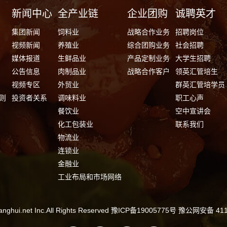
新闻中心
全产业链
企业团购
诚聘英才
集团新闻
饲料业
战略合作业务
招聘岗位
视频新闻
养殖业
综合团购业务
社会招聘
媒体报道
生鲜品业
产品定制业务
大学生招聘
公告信息
肉制品业
战略合作客户
领英汇管培生
视频专区
外贸业
群英汇管培学员
则
投资者关系
调味料业
职工心声
餐饮业
空中宣讲会
化工包装业
联系我们
物流业
连锁业
金融业
工业布局和市场网络
ghui.net Inc.All Rights Reserved
豫ICP备19005775号
豫公网安备 4111