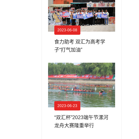
2023-06-08
食力助考 双汇为高考学
子“打气加油”
2023-06-23
“双汇杯”2023端午节漯河
龙舟大赛隆重举行