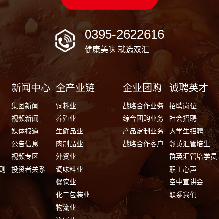
0395-2622616
健康美味 就选双汇
新闻中心
全产业链
企业团购
诚聘英才
集团新闻
饲料业
战略合作业务
招聘岗位
视频新闻
养殖业
综合团购业务
社会招聘
媒体报道
生鲜品业
产品定制业务
大学生招聘
公告信息
肉制品业
战略合作客户
领英汇管培生
视频专区
外贸业
群英汇管培学员
则
投资者关系
调味料业
职工心声
餐饮业
空中宣讲会
化工包装业
联系我们
物流业