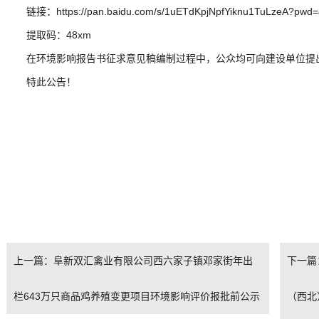
链接：https://pan.baidu.com/s/1uETdKpjNpfYiknu1TuLzeA?pwd
提取码：48xm
在环境影响报告书征求意见稿编制过程中，公众均可向建设单位提
特此公告！
上一篇：阜新双汇禽业有限公司西六家子镇邓家街年出
下一篇
栏643万只商品鸡养殖变更项目环境影响评价报批前公示
（西北